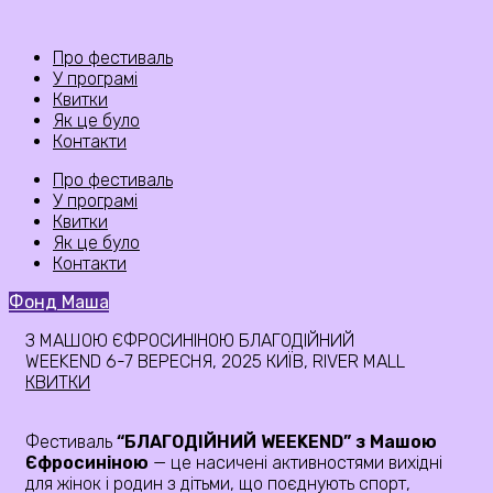
Про фестиваль
У програмі
Квитки
Як це було
Контакти
Про фестиваль
У програмі
Квитки
Як це було
Контакти
Фонд Маша
З МАШОЮ ЄФРОСИНІНОЮ
БЛАГОДІЙНИЙ
WEEKEND
6-7
ВЕРЕСНЯ, 2025
КИЇВ, RIVER MALL
КВИТКИ
Фестиваль
“БЛАГОДІЙНИЙ WEEKEND” з Машою
Єфросиніною
— це насичені активностями вихідні
для жінок і родин з дітьми, що поєднують спорт,