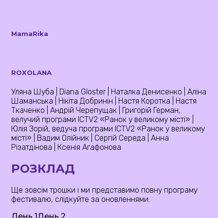
MamaRika
ROXOLANA
Уляна Шуба | Diana Gloster | Наталка Денисенко | Аліна
Шаманська | Нікіта Добринін | Настя Коротка | Настя
Ткаченко | Андрій Черепущак | Григорій Герман,
велучий програми ICTV2 «Ранок у великому місті» |
Юлія Зорій, ведуча програми ICTV2 «Ранок у великому
місті» | Вадим Олійник | Сергій Середа | Анна
Різатдінова | Ксенія Агафонова
РОЗКЛАД
Ще зовсім трошки і ми представимо повну програму
фестивалю, слідкуйте за оновленнями.
День 1
День 2